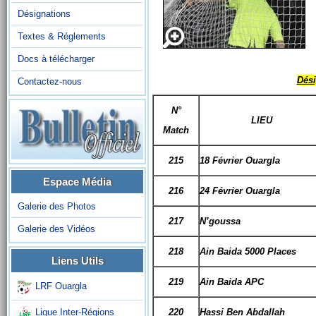
Désignations
Textes & Réglements
Docs à télécharger
Dési
Contactez-nous
N°
LIEU
Match
215
18 Février Ouargla
Espace Média
216
24 Février Ouargla
Galerie des Photos
217
N’goussa
Galerie des Vidéos
218
Ain Baida 5000 Places
Liens Utils
219
Ain Baida APC
LRF Ouargla
220
Hassi Ben Abdallah
Ligue Inter-Régions