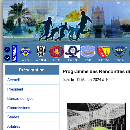
A.S.O
A.B.H.M
A.H.M
E.G.S.O
E.S.O
R.C.H.M
U.S.C.A
Présentation
Programme des Rencontres du 
écrit le: 11 March 2024 à 10:22
Accueil
Président
Bureau de ligue
Commissions
Stades
Arbitres