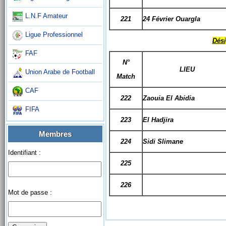
L.N.F Amateur
221
24 Février Ouargla
Ligue Professionnel
Dési
FAF
N°
LIEU
Union Arabe de Football
Match
CAF
222
Zaouia El Abidia
FIFA
223
El Hadjira
Membres
224
Sidi Slimane
Identifiant :
225
226
Mot de passe :