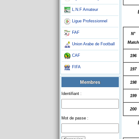
L.N.F Amateur
Ligue Professionnel
FAF
N°
Match
Union Arabe de Football
CAF
196
FIFA
197
Membres
198
Identifiant :
199
200
Mot de passe :