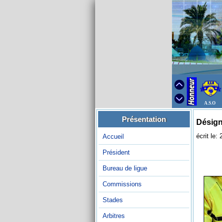
A.S.O
Présentation
Désign
écrit le:
Accueil
Président
Bureau de ligue
Commissions
Stades
Arbitres