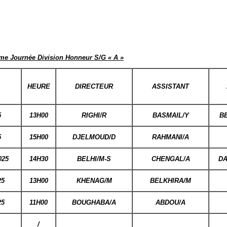
éme Journée Division Honneur S/G « A »
HEURE
DIRECTEUR
ASSISTANT
5
13H00
RIGHI/R
BASMAIL/Y
B
5
15H00
DJELMOUD/D
RAHMANI/A
025
14H30
BELHI/M-S
CHENGAL/A
D
25
13H00
KHENAG/M
BELKHIRA/M
25
11H00
BOUGHABA/A
ABDOU/A
/