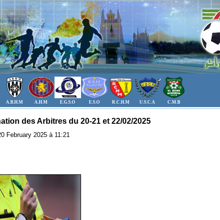
A.B.H.M
A.H.M
E.G.S.O
E.S.O
R.C.H.M
U.S.C.A
C.M.B
ation des Arbitres du 20-21 et 22/02/2025
 20 February 2025 à 11:21