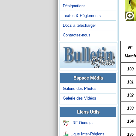
Désignations
Textes & Réglements
Docs à télécharger
Contactez-nous
N°
Match
190
Espace Média
191
Galerie des Photos
192
Galerie des Vidéos
193
Liens Utils
194
LRF Ouargla
Ligue Inter-Régions
195