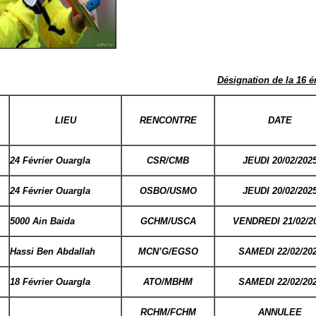
Désignation de la 16 
LIEU
RENCONTRE
DATE
24 Février Ouargla
CSR/CMB
JEUDI 20/02/202
24 Février Ouargla
OSBO/USMO
JEUDI 20/02/202
5000 Ain Baida
GCHM/USCA
VENDREDI 21/02/2
Hassi Ben Abdallah
MCN’G/EGSO
SAMEDI 22/02/20
18 Février Ouargla
ATO/MBHM
SAMEDI 22/02/20
RCHM/FCHM
ANNULEE