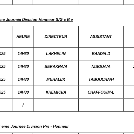
éme Journée Division Honneur S/G « B »
HEURE
DIRECTEUR
ASSISTANT
025
14H30
LAKHEL/N
BAADI/I-D
025
14H30
BEKAKRA/A
NIBOUA/A
025
14H30
MEHALI/K
TABOUCHA/H
025
14H30
KHEMICI/A
CHAFFOU/M-L
/
3 éme Journée Division Pré - Honneur