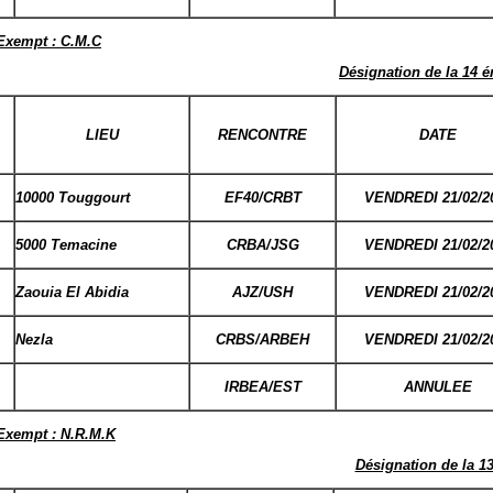
Exempt : C.M.C
Désignation de la 14 
LIEU
RENCONTRE
DATE
10000 Touggourt
EF40/CRBT
VENDREDI 21/02/2
5000 Temacine
CRBA/JSG
VENDREDI 21/02/2
Zaouia El Abidia
AJZ/USH
VENDREDI 21/02/2
Nezla
CRBS/ARBEH
VENDREDI 21/02/2
IRBEA/EST
ANNULEE
Exempt : N.R.M.K
Désignation de la 1