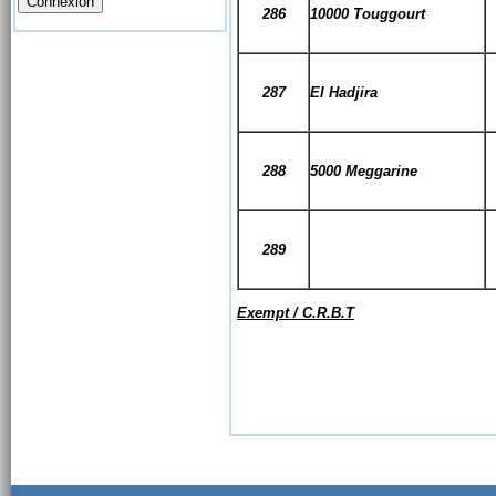
286
10000 Touggourt
287
El Hadjira
288
5000 Meggarine
289
Exempt / C.R.B.T