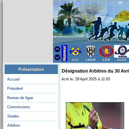
A.S.O
A.B.H.M
A.H.M
E.G.S.O
Présentation
Désignation Arbitres du 30 Avri
écrit le: 29 April 2025 à 11:03
Accueil
Président
Bureau de ligue
Commissions
Stades
Arbitres