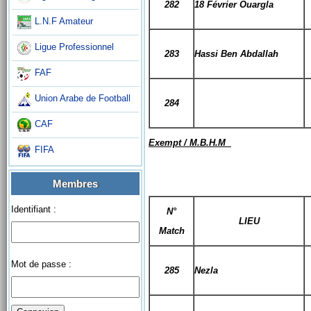
282
18 Février Ouargla
L.N.F Amateur
Ligue Professionnel
283
Hassi Ben Abdallah
FAF
Union Arabe de Football
284
CAF
Exempt / M.B.H.M
FIFA
Membres
Identifiant :
N°
LIEU
Match
Mot de passe :
285
Nezla