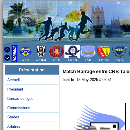
A.S.O
A.B.H.M
A.H.M
E.G.S.O
E.S.O
R.C.H.M
U.S.C.A
Présentation
Match Barrage entre CRB Taib
écrit le: 13 May 2025 à 08:51
Accueil
Président
Bureau de ligue
Commissions
Stades
Arbitres