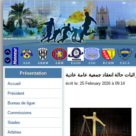
A.S.O
A.B.H.M
A.H.M
E.G.S.O
E.S.O
R.C.H.M
U.S.C.A
Présentation
ثبات حالة انعقاد جمعية عامة عادية
écrit le: 25 February 2026 à 09:14
Accueil
Président
Bureau de ligue
Commissions
Stades
Arbitres