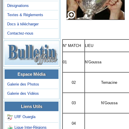
Désignations
Textes & Réglements
Docs à télécharger
Contactez-nous
N° MATCH
LIEU
01
N’Goussa
Espace Média
02
Temacine
Galerie des Photos
Galerie des Vidéos
03
N’Goussa
Liens Utils
LRF Ouargla
04
Ligue Inter-Régions