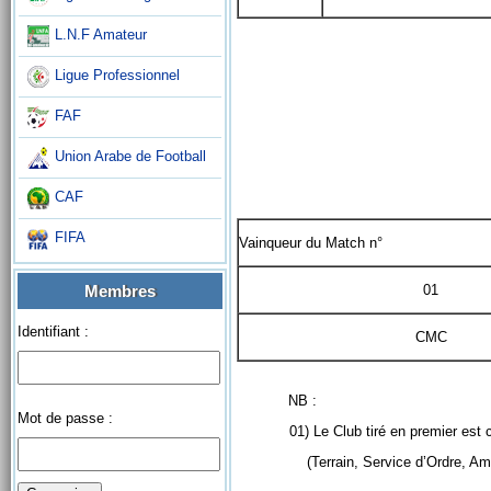
L.N.F Amateur
Ligue Professionnel
FAF
Union Arabe de Football
MARDI 26 M
CAF
FIFA
Vainqueur du Match n°
01
Membres
Identifiant :
CMC
NB :
Mot de passe :
01) Le Club tiré en premier est 
(Terrain, Service d’Ordre, Ambu