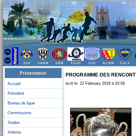
A.S.O
A.B.H.M
A.H.M
E.G.S.O
E.S.O
R.C.H.M
U.S.C.A
Présentation
PROGRAMME DES RENCONTRE
écrit le: 22 February 2019 à 03:58
Accueil
Président
Bureau de ligue
Commissions
Stades
Arbitres