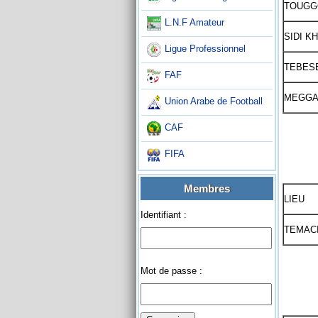
TOUGGO
L.N.F Amateur
SIDI K
Ligue Professionnel
TEBES
FAF
MEGGA
Union Arabe de Football
CAF
FIFA
Membres
LIEU
Identifiant :
TEMAC
Mot de passe :