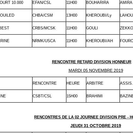
URT 10.000
EFAN/CSL
11H00
BOUHARIRA
AMIRA
HOUILED
CHBA/CSM
13H00
KHEROUBI/Ly
LAHOU
BEST
CRBS/MCSK
11H00
GOULI
ZEKKO
RINE
NRMK/USCA
11H00
KHEROUBI/AH
FOUR
RENCONTRE RETARD DIVISION HONNEUR
MARDI 05 NOVEMBRE 2019
RENCONTRE
HEURE
ARBITRE
ASSIS.
INE
CSBT/CSL
15H00
BRAHIMI
BAZINE
RENCONTRES DE LA 02 JOURNEE DIVISION PRE - 
JEUDI 31 OCTOBRE 2019