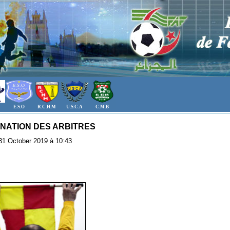
E.S.O
R.C.H.M
U.S.C.A
C.M.B
NATION DES ARBITRES
: 31 October 2019 à 10:43