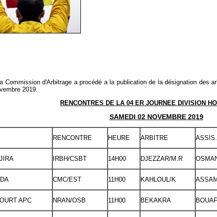
la Commission d'Arbitrage a procédé a la publication de la désignation des ar
ovembre 2019.
RENCONTRES DE LA 04 ER JOURNEE DIVISION H
SAMEDI 02 NOVEMBRE 2019
RENCONTRE
HEURE
ARBITRE
ASSIS.
JIRA
IRBH/CSBT
14H00
DJEZZAR/M.R
OSMAN
IDA
CMC/EST
11H00
KAHLOUL/K
ASSA
OURT APC
NRAN/OSB
11H00
BEKAKRA
BOUAF