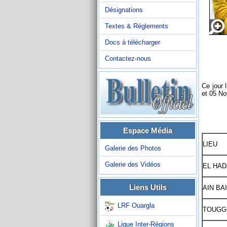
Désignations
Textes & Réglements
Docs à télécharger
Contactez-nous
Ce jour 
et 05 N
Espace Média
LIEU
Galerie des Photos
Galerie des Vidéos
EL HAD
Liens Utils
AIN BA
LRF Ouargla
TOUGG
Ligue Inter-Régions