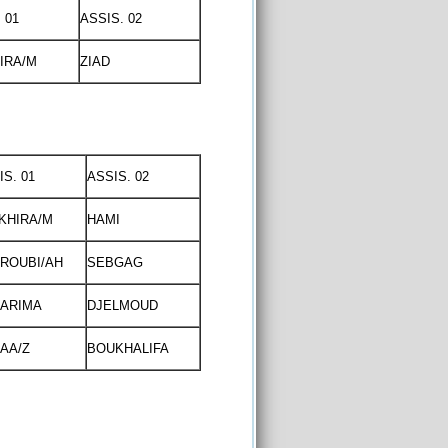
 01
ASSIS. 02
IRA/M
ZIAD
IS. 01
ASSIS. 02
KHIRA/M
HAMI
ROUBI/AH
SEBGAG
ARIMA
DJELMOUD
AA/Z
BOUKHALIFA