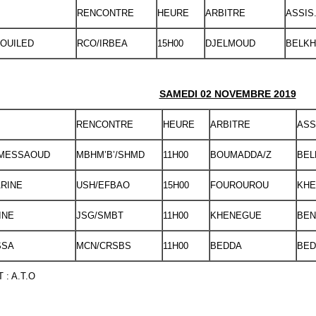
RENCONTRE
HEURE
ARBITRE
ASSIS.
HOUILED
RCO/IRBEA
15H00
DJELMOUD
BELKH
SAMEDI 02 NOVEMBRE 2019
RENCONTRE
HEURE
ARBITRE
ASS
 MESSAOUD
MBHM’B’/SHMD
11H00
BOUMADDA/Z
BEL
RINE
USH/EFBAO
15H00
FOUROUROU
KHE
INE
JSG/SMBT
11H00
KHENEGUE
BEN
SSA
MCN/CRSBS
11H00
BEDDA
BED
: A.T.O