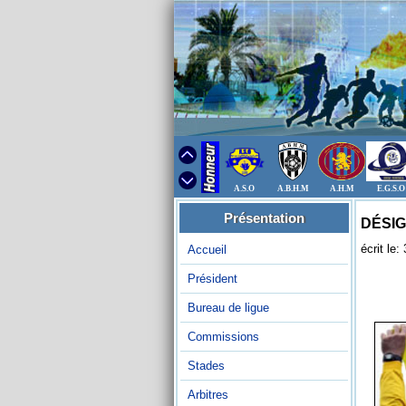
A.S.O
A.B.H.M
A.H.M
E.G.S.O
Présentation
DÉSIG
écrit le
Accueil
Président
Bureau de ligue
Commissions
Stades
Arbitres