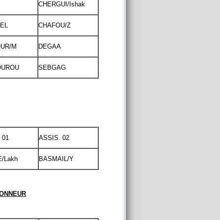
CHERGUI/Ishak
EL
CHAFOU/Z
UR/M
DEGAA
OUROU
SEBGAG
 01
ASSIS. 02
/Lakh
BASMAIL/Y
HONNEUR