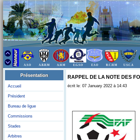
A.S.O
A.B.H.M
A.H.M
E.G.S.O
E.S.O
R.C.H.M
U.S.C.A
Présentation
RAPPEL DE LA NOTE DES F
écrit le: 07 January 2022 à 14:43
Accueil
Président
Bureau de ligue
Commissions
Stades
Arbitres