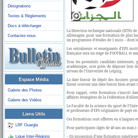
Désignations
Textes & Réglements
Docs à télécharger
La Direction technique nationale (DTN) de 
Allemagne, pour une formation de plus haut
Contactez-nous
un programme d’études de 5 mois – dont le
Les entraîneurs et enseignants d’EPS moti
française sera un stage de FOOTBALL et aura
Tous les potentiels candidats intéressés,
académique, sont priés de déposer leur do
niveau de l’Université de Leipzig.
Espace Média
La date butoir de dépôt des dossiers pour 
fixent souvent une date butoir bien avant c
Galerie des Photos
Pour rappel, cette formation s’inscrit da
affaires étrangères de la Fédération d’Alle
Galerie des Vidéos
La Faculté de la science du sport de l’Uni
et professeurs d’EPS originaires de pays e
Liens Utils
Ces formations sont offertes en 4 langues et
LRF Ouargla
Pour participants (âgés de 40 ans au max.) :
– En possession d‘une formation supérieure
Ligue Inter-Régions