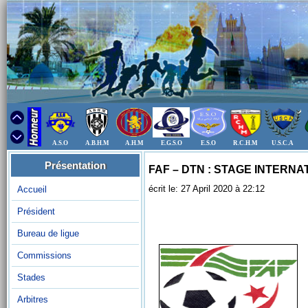
A.S.O
A.B.H.M
A.H.M
E.G.S.O
E.S.O
R.C.H.M
U.S.C.A
Présentation
FAF – DTN : STAGE INTERNA
écrit le: 27 April 2020 à 22:12
Accueil
Président
Bureau de ligue
Commissions
Stades
Arbitres