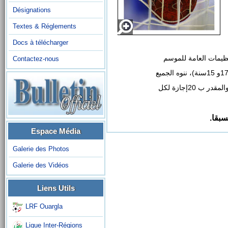
Désignations
Textes & Réglements
Docs à télécharger
تنظيمات العامة للموسم
Contactez-nous
20إجازة لكل
مسبقا
Espace Média
Galerie des Photos
Galerie des Vidéos
Liens Utils
LRF Ouargla
Ligue Inter-Régions