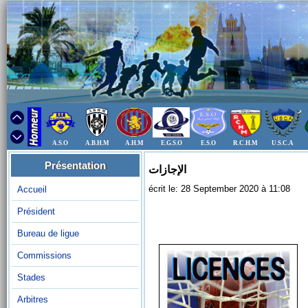
A.S.O
A.B.H.M
A.H.M
E.G.S.O
E.S.O
R.C.H.M
U.S.C.A
Présentation
الإجازات
écrit le: 28 September 2020 à 11:08
Accueil
Président
Bureau de ligue
Commissions
Stades
Arbitres