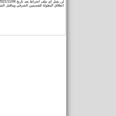
لن يقبل أي ملف انخراط بعد تاريخ 2021/11/04
انطلاق البطولة للقسمين الشرفي وماقبل الشرفي 19 و20 نوفمب