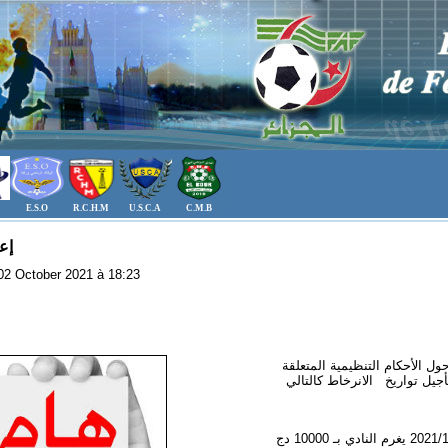
E.S.O
R.C.H.M
U.S.C.A
C.M.B
إع
: 02 October 2021 à 18:23
حول الأحكام التنظيمية المتعلقة
أجيل تواريخ الانرخاط كالتالي