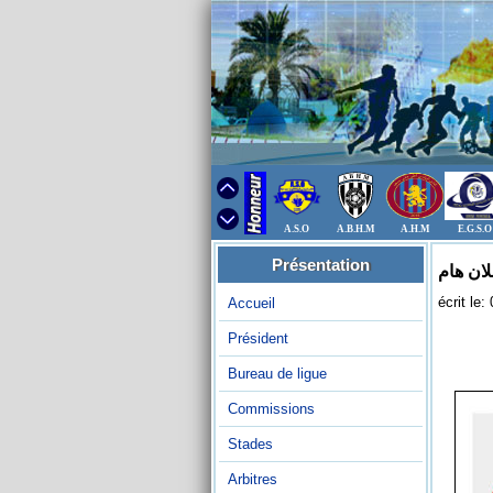
A.S.O
A.B.H.M
A.H.M
E.G.S.O
Présentation
لان هام
écrit le
Accueil
Président
Bureau de ligue
Commissions
Stades
Arbitres