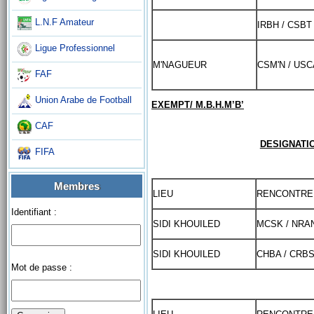
L.N.F Amateur
IRBH / CSBT
Ligue Professionnel
M'NAGUEUR
CSM'N / USC
FAF
Union Arabe de Football
EXEMPT/ M.B.H.M’B’
CAF
DESIGNATI
FIFA
Membres
LIEU
RENCONTRE
Identifiant :
SIDI KHOUILED
MCSK / NRA
SIDI KHOUILED
CHBA / CRB
Mot de passe :