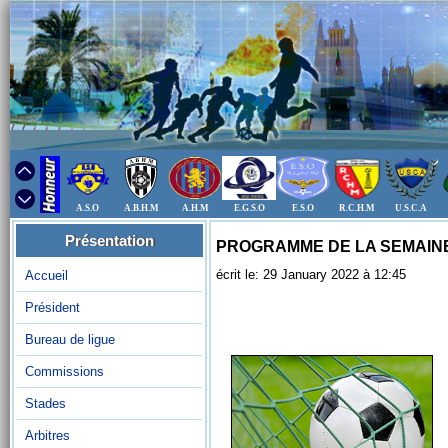
A.S.O
A.B.H.M
A.H.M
E.G.S.O
E.S.O
R.C.H.M
U.S.C.A
Présentation
PROGRAMME DE LA SEMAINE "R
écrit le: 29 January 2022 à 12:45
Accueil
Président
Bureau de ligue
Commissions
Stades
Arbitres