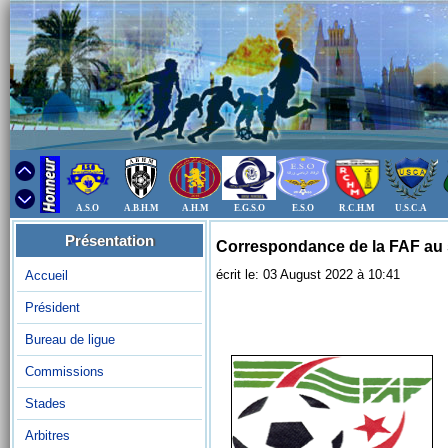
A.S.O
A.B.H.M
A.H.M
E.G.S.O
E.S.O
R.C.H.M
U.S.C.A
Présentation
Correspondance de la FAF au 
écrit le: 03 August 2022 à 10:41
Accueil
Président
Bureau de ligue
Commissions
Stades
Arbitres