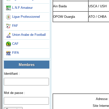
Ain Baida
USCA / USH
L.N.F Amateur
OPOW Ouargla
ATO / CHBA
Ligue Professionnel
FAF
Union Arabe de Football
CAF
FIFA
Membres
Identifiant :
Mot de passe :
Adresse : Maiso
Site Intern