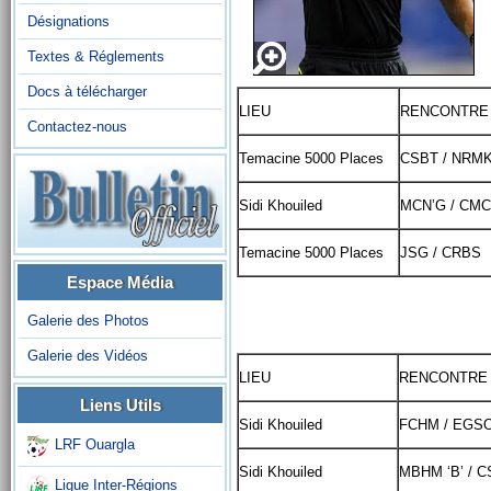
Désignations
Textes & Réglements
Docs à télécharger
LIEU
RENCONTRE
Contactez-nous
Temacine 5000 Places
CSBT / NRM
Sidi Khouiled
MCN’G / CMC
Temacine 5000 Places
JSG / CRBS
Espace Média
Galerie des Photos
Galerie des Vidéos
LIEU
RENCONTRE
Liens Utils
Sidi Khouiled
FCHM / EGS
LRF Ouargla
Sidi Khouiled
MBHM ‘B’ / C
Ligue Inter-Régions