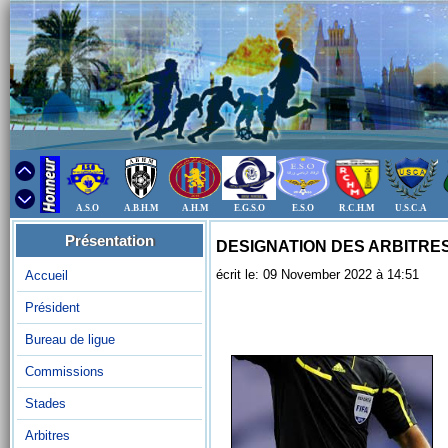
A.S.O
A.B.H.M
A.H.M
E.G.S.O
E.S.O
R.C.H.M
U.S.C.A
Présentation
DESIGNATION DES ARBITRES
écrit le: 09 November 2022 à 14:51
Accueil
Président
Bureau de ligue
Commissions
Stades
Arbitres