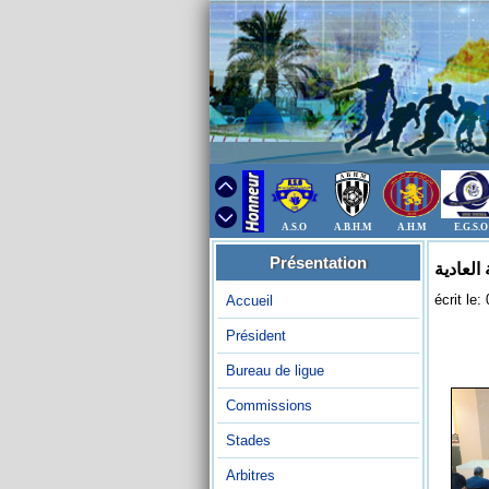
A.S.O
A.B.H.M
A.H.M
E.G.S.O
Présentation
العادية
écrit le
Accueil
Président
Bureau de ligue
Commissions
Stades
Arbitres