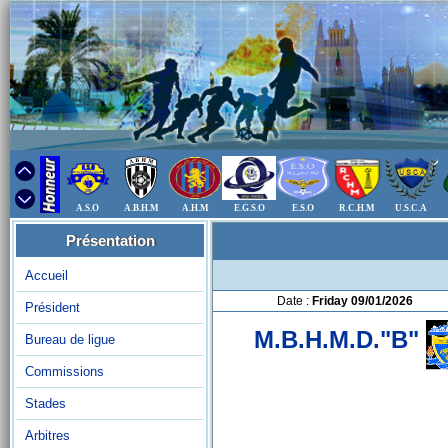
A.S.O
A.B.H.M
A.H.M
E.G.S.O
E.S.O
R.C.H.M
U.S.C.A
Présentation
Accueil
Date :
Friday 09/01/2026
Président
M.B.H.M.D."B"
Bureau de ligue
Commissions
Stades
Arbitres