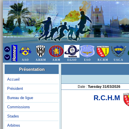
A.S.O
A.B.H.M
A.H.M
E.G.S.O
E.S.O
R.C.H.M
U.S.C.A
Présentation
Accueil
Date :
Tuesday 31/03/2026
Président
R.C.H.M
Bureau de ligue
Commissions
Stades
Arbitres