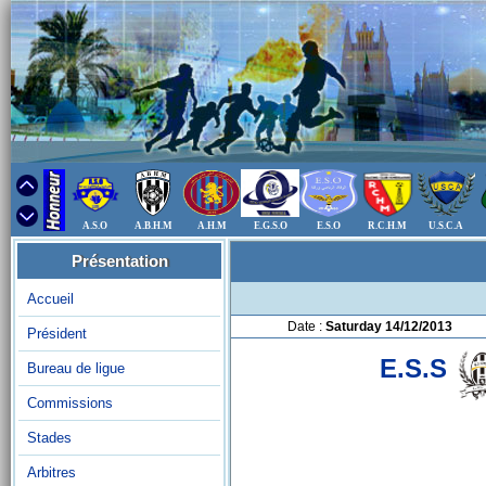
A.S.O
A.B.H.M
A.H.M
E.G.S.O
E.S.O
R.C.H.M
U.S.C.A
Présentation
Accueil
Date :
Saturday 14/12/2013
Président
E.S.S
Bureau de ligue
Commissions
Stades
Arbitres