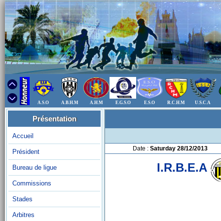
A.S.O
A.B.H.M
A.H.M
E.G.S.O
E.S.O
R.C.H.M
U.S.C.A
Présentation
Accueil
Date :
Saturday 28/12/2013
Président
I.R.B.E.A
Bureau de ligue
Commissions
Stades
Arbitres