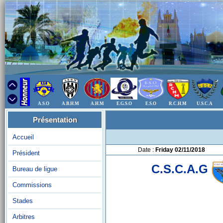
A.S.O
A.B.H.M
A.H.M
E.G.S.O
E.S.O
R.C.H.M
U.S.C.A
Présentation
Accueil
Date :
Friday 02/11/2018
Président
C.S.C.A.G
Bureau de ligue
Commissions
Stades
Arbitres