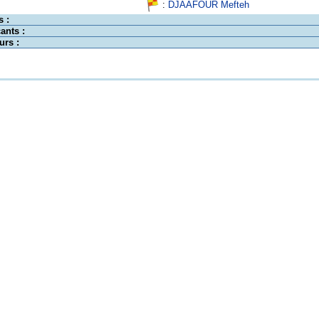
:
DJAAFOUR Mefteh
s :
ants :
urs :