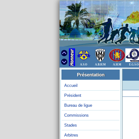
A.S.O
A.B.H.M
A.H.M
E.G.S.O
Présentation
Accueil
Président
Bureau de ligue
Commissions
Stades
Arbitres