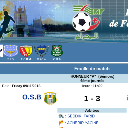
E.S.O
R.C.H.M
U.S.C.A
C.M.B
Feuille de match
HONNEUR "A" (Séniors)
4éme journée
Date :
Friday 09/11/2018
Heure :
11h00
O.S.B
1 -
3
Arbitres
:
SEDDIKI FARID
:
ACHERIR YACINE