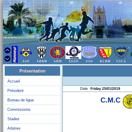
A.S.O
A.B.H.M
A.H.M
E.G.S.O
E.S.O
R.C.H.M
U.S.C.A
Présentation
Accueil
Date :
Friday 25/01/2019
Président
C.M.C
Bureau de ligue
Commissions
Stades
Arbitres