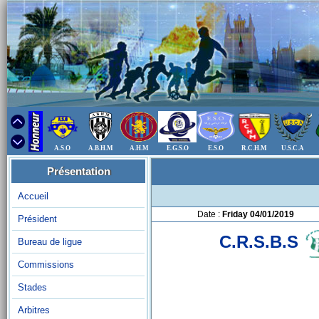
A.S.O
A.B.H.M
A.H.M
E.G.S.O
E.S.O
R.C.H.M
U.S.C.A
Présentation
Accueil
Date :
Friday 04/01/2019
Président
C.R.S.B.S
Bureau de ligue
Commissions
Stades
Arbitres