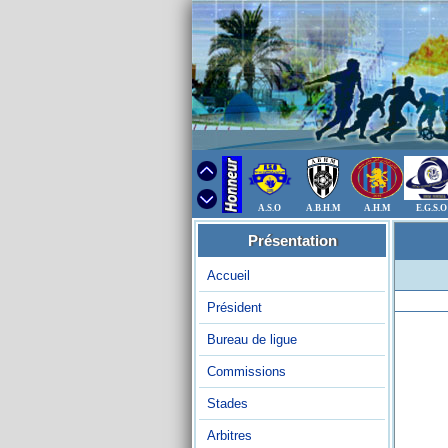
A.S.O
A.B.H.M
A.H.M
E.G.S.O
Présentation
Accueil
Président
Bureau de ligue
Commissions
Stades
Arbitres