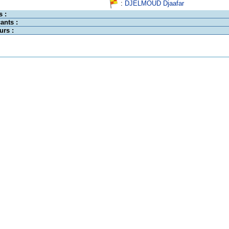
:
DJELMOUD Djaafar
s :
ants :
urs :