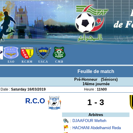
E.S.O
R.C.H.M
U.S.C.A
C.M.B
Feuille de match
Pré-Honneur (Séniors)
14éme journée
Date :
Saturday 16/03/2019
Heure :
11h00
R.C.O
1 -
3
Arbitres
:
DJAAFOUR Mefteh
:
HACHANI Abdelhamid Reda