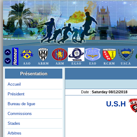
A.S.O
A.B.H.M
A.H.M
E.G.S.O
E.S.O
R.C.H.M
U.S.C.A
Présentation
Accueil
Date :
Saturday 08/12/2018
Président
U.S.H
Bureau de ligue
Commissions
Stades
Arbitres