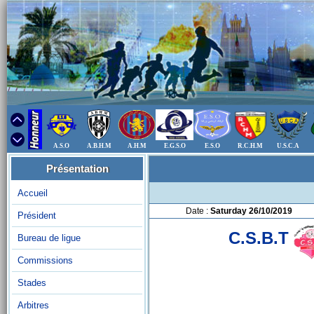
A.S.O
A.B.H.M
A.H.M
E.G.S.O
E.S.O
R.C.H.M
U.S.C.A
Présentation
Accueil
Date :
Saturday 26/10/2019
Président
C.S.B.T
Bureau de ligue
Commissions
Stades
Arbitres