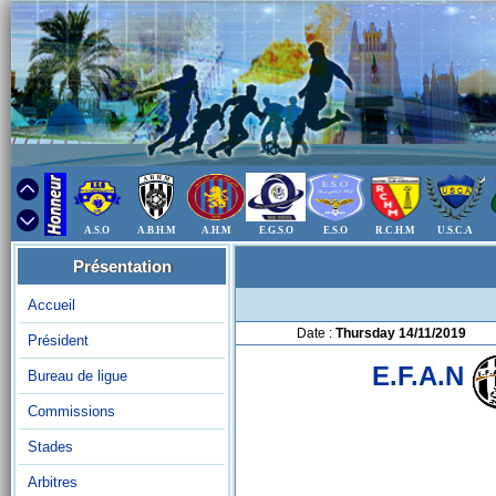
A.S.O
A.B.H.M
A.H.M
E.G.S.O
E.S.O
R.C.H.M
U.S.C.A
Présentation
Accueil
Date :
Thursday 14/11/2019
Président
E.F.A.N
Bureau de ligue
Commissions
Stades
Arbitres