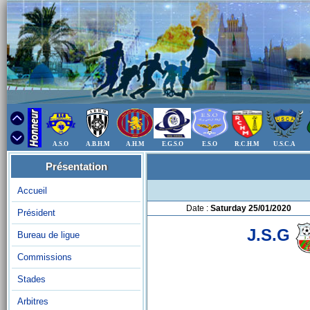
A.S.O
A.B.H.M
A.H.M
E.G.S.O
E.S.O
R.C.H.M
U.S.C.A
Présentation
Accueil
Date :
Saturday 25/01/2020
Président
J.S.G
Bureau de ligue
Commissions
Stades
Arbitres