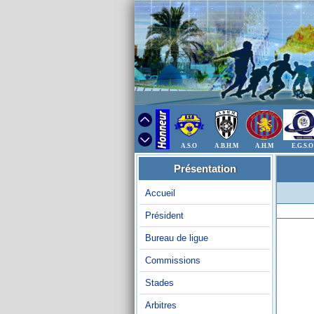
A.S.O
A.B.H.M
A.H.M
E.G.S.O
Présentation
Accueil
Président
Bureau de ligue
Commissions
Stades
Arbitres