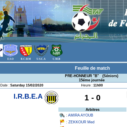
E.S.O
R.C.H.M
U.S.C.A
C.M.B
Feuille de match
PRE-HONNEUR "B" (Séniors)
15éme journée
Date :
Saturday 15/02/2020
Heure :
11h00
I.R.B.E.A
1 -
0
Arbitres
:
AMIRA AYOUB
:
ZEKKOUR Med