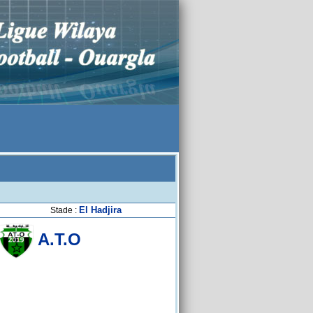
El Hadjira
Stade :
A.T.O