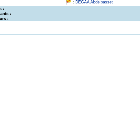
:
DEGAA Abdelbasset
s :
ants :
urs :