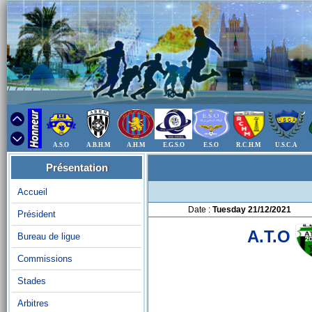
A.S.O
A.B.H.M
A.H.M
E.G.S.O
E.S.O
R.C.H.M
U.S.C.A
Présentation
Accueil
Date :
Tuesday 21/12/2021
Président
A.T.O
Bureau de ligue
Commissions
Stades
Arbitres