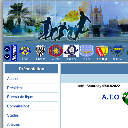
A.S.O
A.B.H.M
A.H.M
E.G.S.O
E.S.O
R.C.H.M
U.S.C.A
Présentation
Accueil
Date :
Saturday 05/03/2022
Président
A.T.O
Bureau de ligue
Commissions
Stades
Arbitres