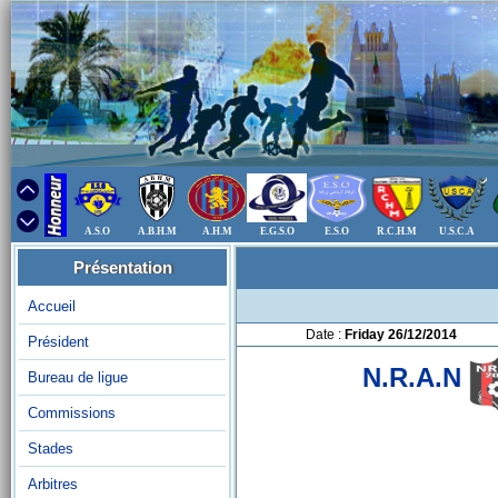
A.S.O
A.B.H.M
A.H.M
E.G.S.O
E.S.O
R.C.H.M
U.S.C.A
Présentation
Accueil
Date :
Friday 26/12/2014
Président
N.R.A.N
Bureau de ligue
Commissions
Stades
Arbitres