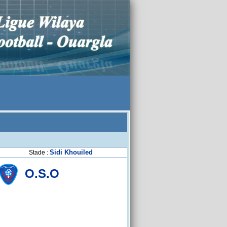
Sidi Khouiled
Stade :
O.S.O