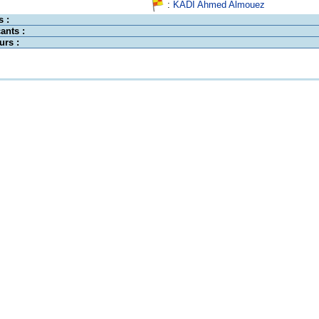
:
KADI Ahmed Almouez
s :
ants :
urs :