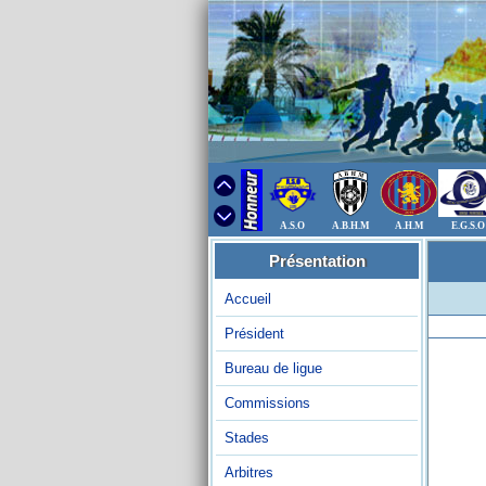
A.S.O
A.B.H.M
A.H.M
E.G.S.O
Présentation
Accueil
Président
Bureau de ligue
Commissions
Stades
Arbitres