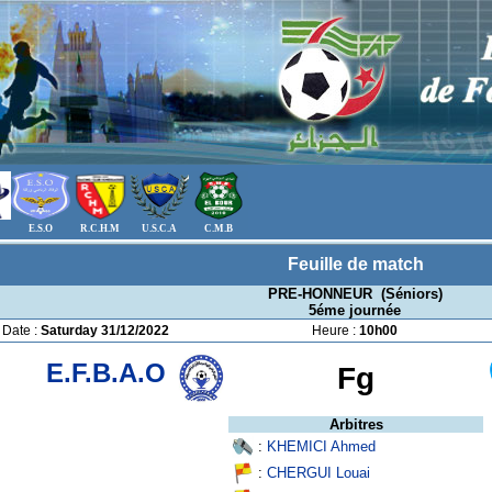
E.S.O
R.C.H.M
U.S.C.A
C.M.B
Feuille de match
PRE-HONNEUR (Séniors)
5éme journée
Date :
Saturday 31/12/2022
Heure :
10h00
E.F.B.A.O
Fg
Arbitres
:
KHEMICI Ahmed
:
CHERGUI Louai