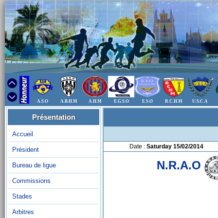
A.S.O
A.B.H.M
A.H.M
E.G.S.O
E.S.O
R.C.H.M
U.S.C.A
Présentation
Accueil
Date :
Saturday 15/02/2014
Président
N.R.A.O
Bureau de ligue
Commissions
Stades
Arbitres