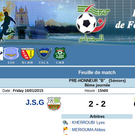
E.S.O
R.C.H.M
U.S.C.A
C.M.B
Feuille de match
PRE-HONNEUR "B" (Séniors)
8éme journée
Date :
Friday 16/01/2015
Heure :
15h00
J.S.G
2 -
2
Arbitres
:
KHERROUBI Lyes
:
MERIOUMA Abbes