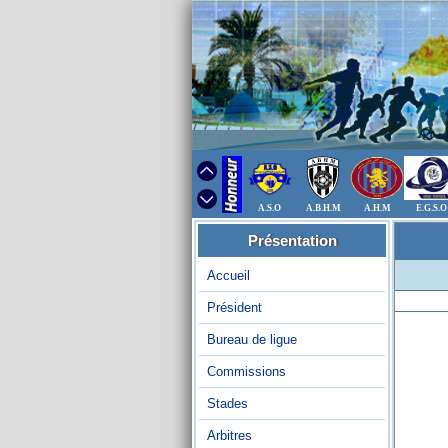
A.S.O
A.B.H.M
A.H.M
E.G.S.O
Présentation
Accueil
Président
Bureau de ligue
Commissions
Stades
Arbitres