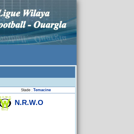
Temacine
Stade :
N.R.W.O