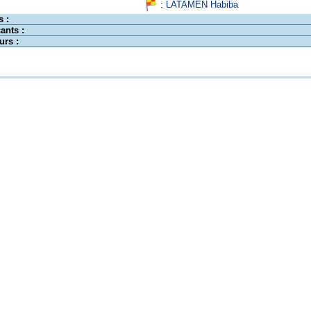
:
LATAMEN Habiba
s :
ants :
urs :