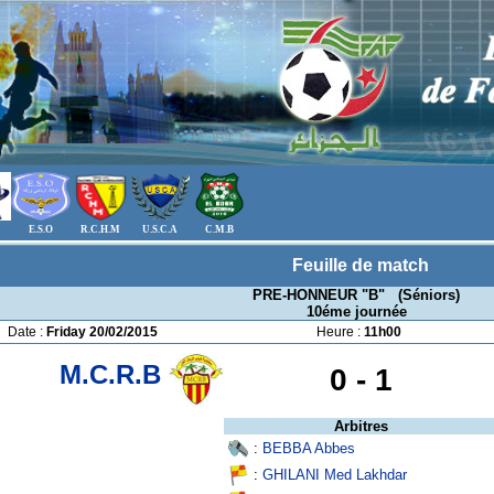
E.S.O
R.C.H.M
U.S.C.A
C.M.B
Feuille de match
PRE-HONNEUR "B" (Séniors)
10éme journée
Date :
Friday 20/02/2015
Heure :
11h00
M.C.R.B
0 -
1
Arbitres
:
BEBBA Abbes
:
GHILANI Med Lakhdar