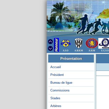
A.S.O
A.B.H.M
A.H.M
E.G.S.O
Présentation
Accueil
Président
Bureau de ligue
Commissions
Stades
Arbitres