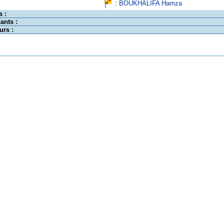
:
BOUKHALIFA Hamza
s :
ants :
urs :