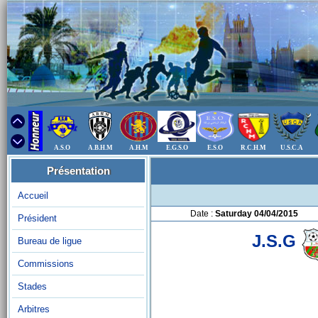
A.S.O
A.B.H.M
A.H.M
E.G.S.O
E.S.O
R.C.H.M
U.S.C.A
Présentation
Accueil
Date :
Saturday 04/04/2015
Président
J.S.G
Bureau de ligue
Commissions
Stades
Arbitres