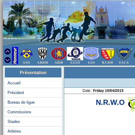
A.S.O
A.B.H.M
A.H.M
E.G.S.O
E.S.O
R.C.H.M
U.S.C.A
Présentation
Accueil
Date :
Friday 10/04/2015
Président
N.R.W.O
Bureau de ligue
Commissions
Stades
Arbitres