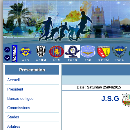
A.S.O
A.B.H.M
A.H.M
E.G.S.O
E.S.O
R.C.H.M
U.S.C.A
Présentation
Accueil
Date :
Saturday 25/04/2015
Président
J.S.G
Bureau de ligue
Commissions
Stades
Arbitres