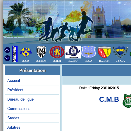
A.S.O
A.B.H.M
A.H.M
E.G.S.O
E.S.O
R.C.H.M
U.S.C.A
Présentation
Accueil
Date :
Friday 23/10/2015
Président
C.M.B
Bureau de ligue
Commissions
Stades
Arbitres