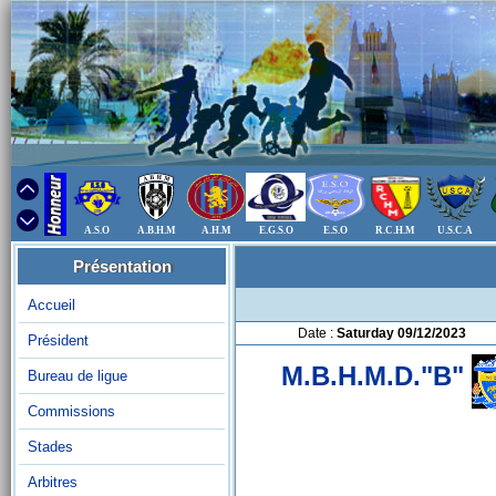
A.S.O
A.B.H.M
A.H.M
E.G.S.O
E.S.O
R.C.H.M
U.S.C.A
Présentation
Accueil
Date :
Saturday 09/12/2023
Président
M.B.H.M.D."B"
Bureau de ligue
Commissions
Stades
Arbitres