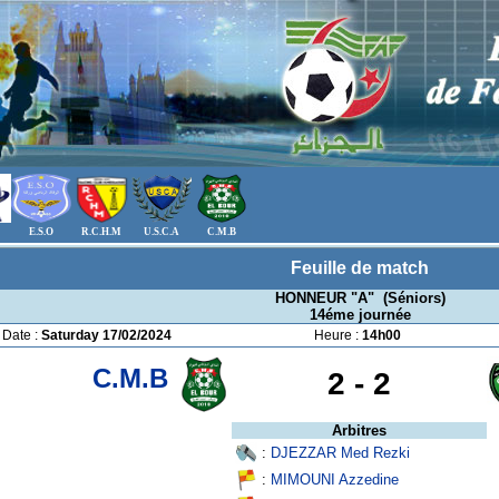
E.S.O
R.C.H.M
U.S.C.A
C.M.B
Feuille de match
HONNEUR "A" (Séniors)
14éme journée
Date :
Saturday 17/02/2024
Heure :
14h00
C.M.B
2 -
2
Arbitres
:
DJEZZAR Med Rezki
:
MIMOUNI Azzedine