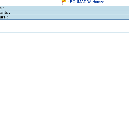
:
BOUMADDA Hamza
s :
ants :
urs :