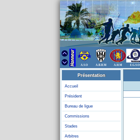
A.S.O
A.B.H.M
A.H.M
E.G.S.O
Présentation
Accueil
Président
Bureau de ligue
Commissions
Stades
Arbitres