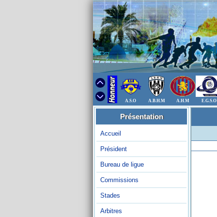
A.S.O
A.B.H.M
A.H.M
E.G.S.O
Présentation
Accueil
Président
Bureau de ligue
Commissions
Stades
Arbitres