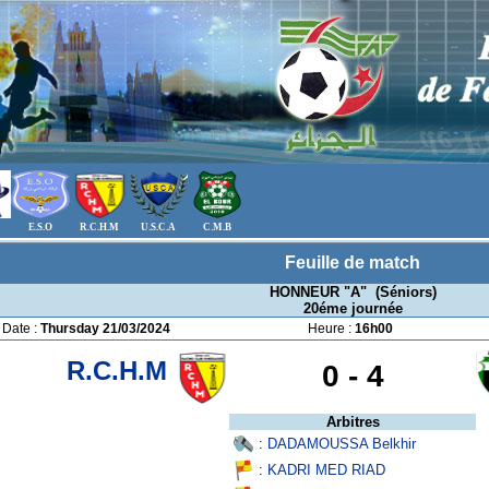
E.S.O
R.C.H.M
U.S.C.A
C.M.B
Feuille de match
HONNEUR "A" (Séniors)
20éme journée
Date :
Thursday 21/03/2024
Heure :
16h00
R.C.H.M
0 -
4
Arbitres
:
DADAMOUSSA Belkhir
:
KADRI MED RIAD