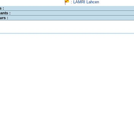
:
LAMRI Lahcen
s :
ants :
urs :