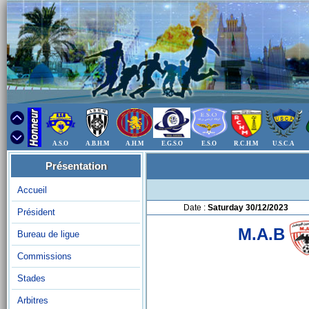
A.S.O
A.B.H.M
A.H.M
E.G.S.O
E.S.O
R.C.H.M
U.S.C.A
Présentation
Accueil
Date :
Saturday 30/12/2023
Président
M.A.B
Bureau de ligue
Commissions
Stades
Arbitres