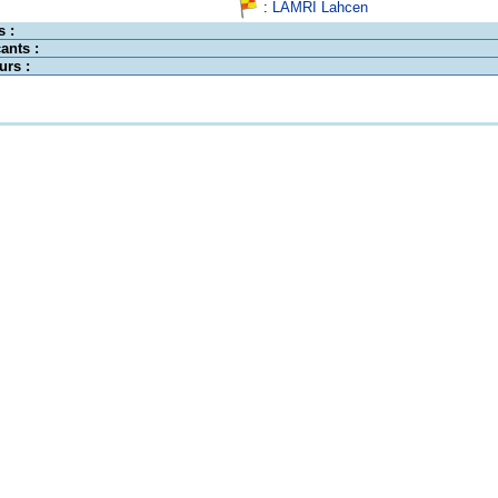
:
LAMRI Lahcen
s :
ants :
urs :