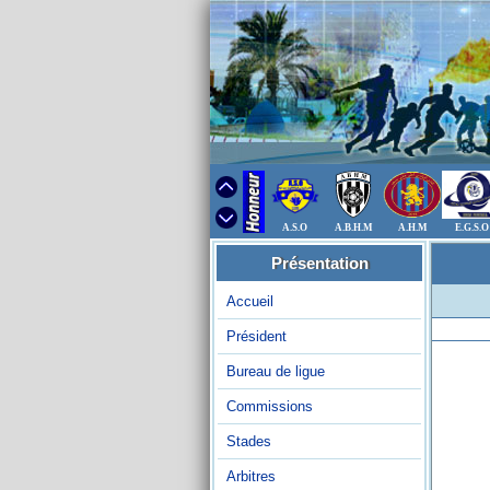
A.S.O
A.B.H.M
A.H.M
E.G.S.O
Présentation
Accueil
Président
Bureau de ligue
Commissions
Stades
Arbitres