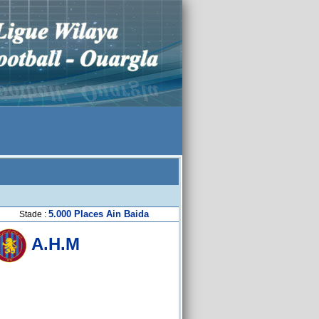
5.000 Places Ain Baida
Stade :
A.H.M