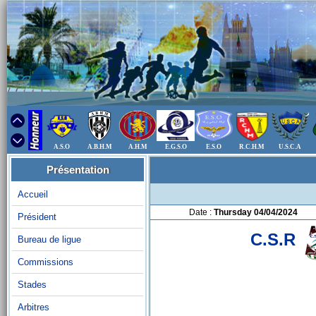
A.S.O
A.B.H.M
A.H.M
E.G.S.O
E.S.O
R.C.H.M
U.S.C.A
Présentation
Accueil
Date :
Thursday 04/04/2024
Président
C.S.R
Bureau de ligue
Commissions
Stades
Arbitres