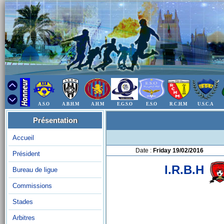
A.S.O
A.B.H.M
A.H.M
E.G.S.O
E.S.O
R.C.H.M
U.S.C.A
Présentation
Accueil
Date :
Friday 19/02/2016
Président
I.R.B.H
Bureau de ligue
Commissions
Stades
Arbitres