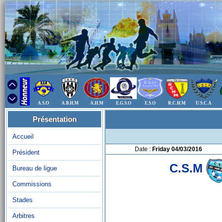
A.S.O
A.B.H.M
A.H.M
E.G.S.O
E.S.O
R.C.H.M
U.S.C.A
Présentation
Accueil
Date :
Friday 04/03/2016
Président
C.S.M
Bureau de ligue
Commissions
Stades
Arbitres