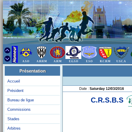
A.S.O
A.B.H.M
A.H.M
E.G.S.O
E.S.O
R.C.H.M
U.S.C.A
Présentation
Accueil
Date :
Saturday 12/03/2016
Président
C.R.S.B.S
Bureau de ligue
Commissions
Stades
Arbitres