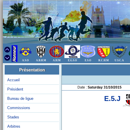
A.S.O
A.B.H.M
A.H.M
E.G.S.O
E.S.O
R.C.H.M
U.S.C.A
Présentation
Accueil
Date :
Saturday 31/10/2015
Président
E.5.J
Bureau de ligue
Commissions
Stades
Arbitres